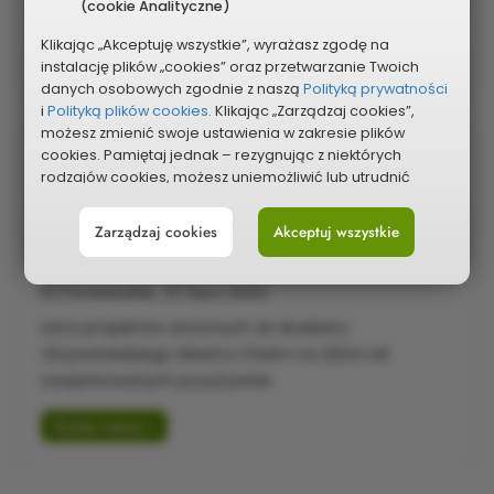
z uzasadnieniem
(cookie Analityczne)
Klikając „Akceptuję wszystkie”, wyrażasz zgodę na
Czytaj więcej »
instalację plików „cookies” oraz przetwarzanie Twoich
danych osobowych zgodnie z naszą
Polityką prywatności
i
Polityką plików cookies.
Klikając „Zarządzaj cookies”,
możesz zmienić swoje ustawienia w zakresie plików
cookies. Pamiętaj jednak – rezygnując z niektórych
Lista projektów złożonych do Budżetu
rodzajów cookies, możesz uniemożliwić lub utrudnić
Obywatelskiego Miasta Chełm na
sobie korzystanie z naszego serwisu i jego funkcji.
2024 rok zaopiniowanych pozytywnie
Zarządzaj cookies
Akceptuj wszystkie
Możesz cofnąć lub zmienić zgody w dowolnym
momencie. Wystarczy, że wybierzesz „Ustawienia plików
cookies” w stopce każdej z naszych podstron.
Poniedziałek, 31 lipca 2023
Lista projektów złożonych do Budżetu
Obywatelskiego Miasta Chełm na 2024 rok
zaopiniowanych pozytywnie
Czytaj więcej »