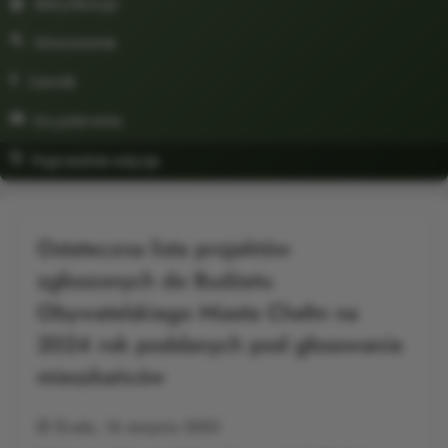
Weryfikacja
Głosowanie
Cennik
Do pobrania
Poprzednie edycje
Ostateczna lista projektów
zgłoszonych do Budżetu
Obywatelskiego Miasta Chełm na
2024 rok poddanych pod głosowanie
mieszkańców
Środa, 16 sierpnia 2023