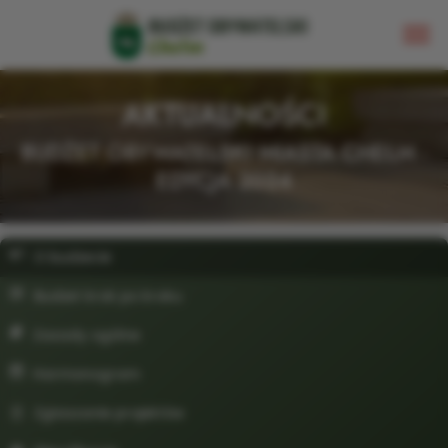
AKTUALNOŚCI
BUDŻET OBYWATELSKI MIASTA CHEŁM -
EDYCJA 2024
O budżecie
Budżet krok po kroku
Zasady ogólne
Harmonogram
Zgłaszanie projektów