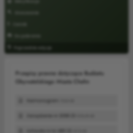
Weryfikacja
Głosowanie
Cennik
Do pobrania
Poprzednie edycje
Przepisy prawne dotyczące Budżetu
Obywatelskiego Miasta Chełm
Harmonogram
111,64 kB
Zarządzenie nr 2098 23
509,46 kB
Uchwała nr lvi 480 22
147,6 kB