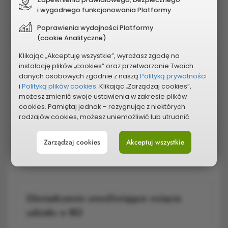
i wygodnego funkcjonowania Platformy
Formularz zgloszenia projektu
41,5 kB
Poprawienia wydajności Platformy
(cookie Analityczne)
Formularz zgloszenia projektu
166,61 kB
Klikając „Akceptuję wszystkie”, wyrażasz zgodę na
instalację plików „cookies” oraz przetwarzanie Twoich
danych osobowych zgodnie z naszą
Polityką prywatności
i
Polityką plików cookies.
Klikając „Zarządzaj cookies”,
Lista z podpisami osób popierających
możesz zmienić swoje ustawienia w zakresie plików
cookies. Pamiętaj jednak – rezygnując z niektórych
projekt Budżetu Obywatelskiego
rodzajów cookies, możesz uniemożliwić lub utrudnić
sobie korzystanie z naszego serwisu i jego funkcji.
Zarządzaj cookies
Akceptuj wszystkie
Możesz cofnąć lub zmienić zgody w dowolnym
Lista poparcia
96,6 kB
momencie. Wystarczy, że wybierzesz „Ustawienia plików
cookies” w stopce każdej z naszych podstron.
Oświadczenie umożliwiające wzięcie
udziału w BO