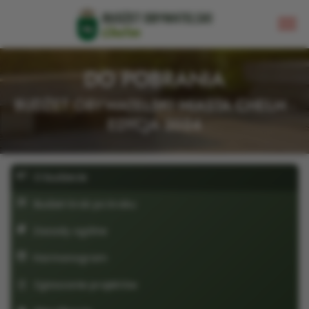
DO POBRANIA
BUDŻET OBYWATELSKI MIASTA CHEŁM -
EDYCJA 2024
O budżecie
Budżet krok po kroku
Zasady ogólne
Harmonogram
Zgłaszanie projektów